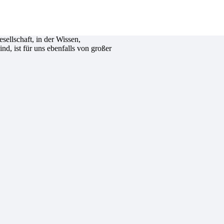
erstützen. Wir möchten die Kinder
gkeiten zu erproben und ihre
sellschaft, in der Wissen,
d, ist für uns ebenfalls von großer