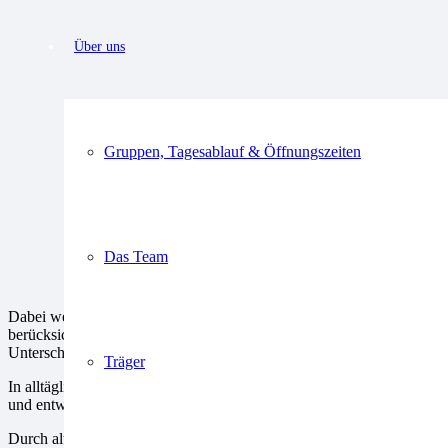
Über uns
Gruppen, Tagesablauf & Öffnungszeiten
Das Team
Dabei werden Stärken und Schwächen, Begabungen und Defizite ga
berücksichtigt. So wird in der Einrichtung Inklusion erfahren und gele
Unterschiedlichkeit sehen wir als Bereicherung.
Träger
In alltäglichen, überschaubaren und altersentsprechenden, entwicklu
und entwickeln wir eine Beteiligungskultur.
Durch alters- und entwicklungsgemäße Förderung möchten wir die E