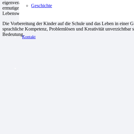
eigenverantwortlichen und gemeinschaftsfähigen Persönlichkeiten unt
Geschichte
ermutigen, ihre motorischen, kognitiven, sozialen und musischen Fähi
Lebenswelt auch außerhalb der Kita zu erkunden.
Die Vorbereitung der Kinder auf die Schule und das Leben in einer Ge
sprachliche Kompetenz, Problemlösen und Kreativität unverzichtbar sin
Bedeutung.
Kontakt