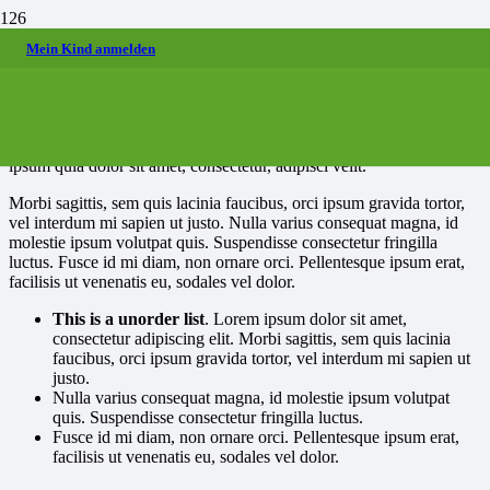
Mein Kind anmelden
Project Details
Custom Project Link openning in a new
Project Example 2 – Pink
Project Example 1 – Paper Pouch
Project Example 2 – Grey
tab
Nemo enim ipsam voluptatem quia voluptas sit aspernatur aut odit
Video
Mockups
Video
aut fugit, sed quia consequuntur magni dolores eos qui ratione
Video
voluptatem sequi nesciunt. Neque porro quisquam est, qui dolorem
ipsum quia dolor sit amet, consectetur, adipisci velit.
Morbi sagittis, sem quis lacinia faucibus, orci ipsum gravida tortor,
vel interdum mi sapien ut justo. Nulla varius consequat magna, id
molestie ipsum volutpat quis. Suspendisse consectetur fringilla
luctus. Fusce id mi diam, non ornare orci. Pellentesque ipsum erat,
facilisis ut venenatis eu, sodales vel dolor.
This is a unorder list
. Lorem ipsum dolor sit amet,
consectetur adipiscing elit. Morbi sagittis, sem quis lacinia
faucibus, orci ipsum gravida tortor, vel interdum mi sapien ut
justo.
Nulla varius consequat magna, id molestie ipsum volutpat
quis. Suspendisse consectetur fringilla luctus.
Fusce id mi diam, non ornare orci. Pellentesque ipsum erat,
facilisis ut venenatis eu, sodales vel dolor.